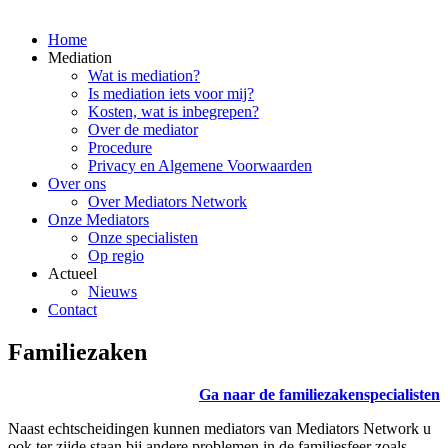
Home
Mediation
Wat is mediation?
Is mediation iets voor mij?
Kosten, wat is inbegrepen?
Over de mediator
Procedure
Privacy en Algemene Voorwaarden
Over ons
Over Mediators Network
Onze Mediators
Onze specialisten
Op regio
Actueel
Nieuws
Contact
Familiezaken
Ga naar de familiezakenspecialisten
Naast echtscheidingen kunnen mediators van Mediators Network u
ook ter zijde staan bij andere problemen in de familiesfeer zoals