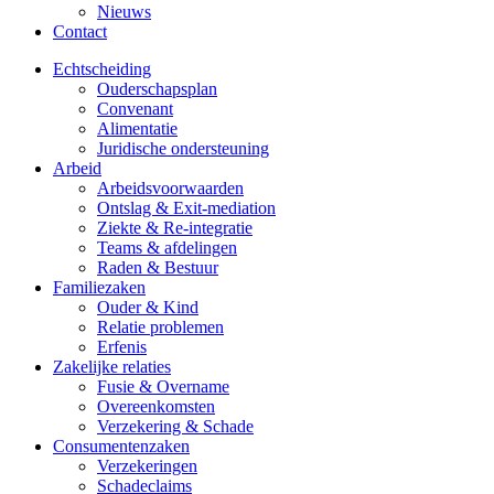
Nieuws
Contact
Echtscheiding
Ouderschapsplan
Convenant
Alimentatie
Juridische ondersteuning
Arbeid
Arbeidsvoorwaarden
Ontslag & Exit-mediation
Ziekte & Re-integratie
Teams & afdelingen
Raden & Bestuur
Familiezaken
Ouder & Kind
Relatie problemen
Erfenis
Zakelijke relaties
Fusie & Overname
Overeenkomsten
Verzekering & Schade
Consumentenzaken
Verzekeringen
Schadeclaims