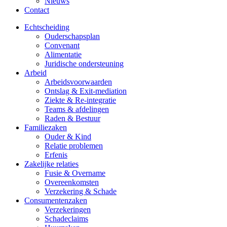
Nieuws
Contact
Echtscheiding
Ouderschapsplan
Convenant
Alimentatie
Juridische ondersteuning
Arbeid
Arbeidsvoorwaarden
Ontslag & Exit-mediation
Ziekte & Re-integratie
Teams & afdelingen
Raden & Bestuur
Familiezaken
Ouder & Kind
Relatie problemen
Erfenis
Zakelijke relaties
Fusie & Overname
Overeenkomsten
Verzekering & Schade
Consumentenzaken
Verzekeringen
Schadeclaims