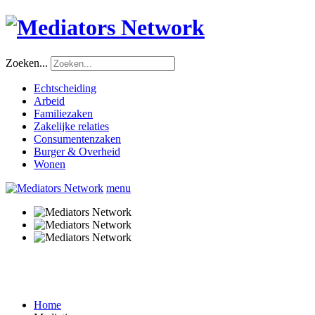
Zoeken...
Echtscheiding
Arbeid
Familiezaken
Zakelijke relaties
Consumentenzaken
Burger & Overheid
Wonen
menu
Home