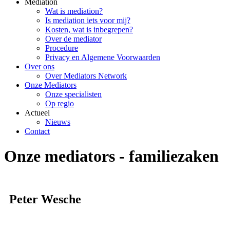
Mediation
Wat is mediation?
Is mediation iets voor mij?
Kosten, wat is inbegrepen?
Over de mediator
Procedure
Privacy en Algemene Voorwaarden
Over ons
Over Mediators Network
Onze Mediators
Onze specialisten
Op regio
Actueel
Nieuws
Contact
Onze mediators - familiezaken
Peter Wesche