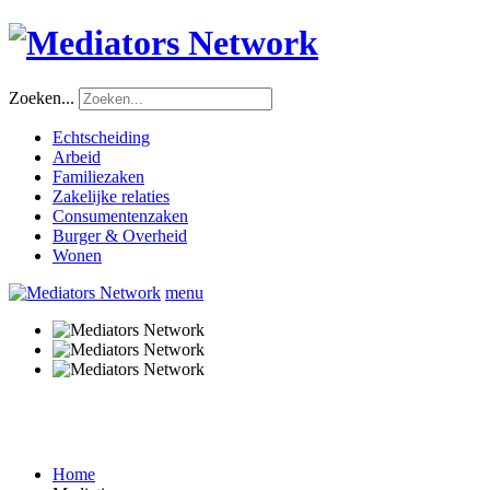
Zoeken...
Echtscheiding
Arbeid
Familiezaken
Zakelijke relaties
Consumentenzaken
Burger & Overheid
Wonen
menu
Home