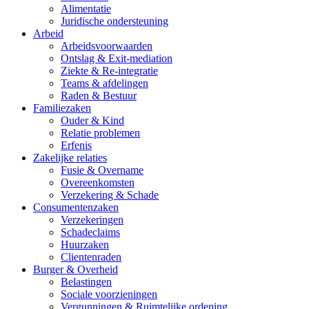
Alimentatie
Juridische ondersteuning
Arbeid
Arbeidsvoorwaarden
Ontslag & Exit-mediation
Ziekte & Re-integratie
Teams & afdelingen
Raden & Bestuur
Familiezaken
Ouder & Kind
Relatie problemen
Erfenis
Zakelijke relaties
Fusie & Overname
Overeenkomsten
Verzekering & Schade
Consumentenzaken
Verzekeringen
Schadeclaims
Huurzaken
Clientenraden
Burger & Overheid
Belastingen
Sociale voorzieningen
Vergunningen & Ruimtelijke ordening