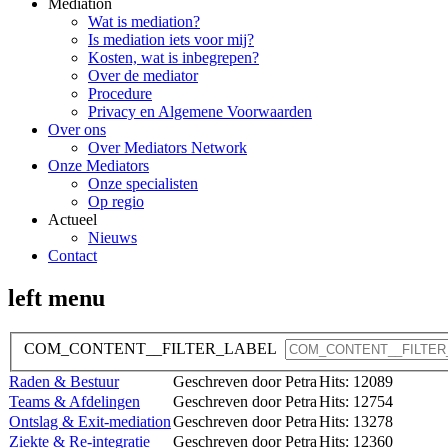
Mediation
Wat is mediation?
Is mediation iets voor mij?
Kosten, wat is inbegrepen?
Over de mediator
Procedure
Privacy en Algemene Voorwaarden
Over ons
Over Mediators Network
Onze Mediators
Onze specialisten
Op regio
Actueel
Nieuws
Contact
left menu
COM_CONTENT__FILTER_LABEL
Raden & Bestuur
Geschreven door Petra
Hits: 12089
Teams & Afdelingen
Geschreven door Petra
Hits: 12754
Ontslag & Exit-mediation
Geschreven door Petra
Hits: 13278
Ziekte & Re-integratie
Geschreven door Petra
Hits: 12360