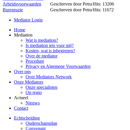
Arbeidsvoorwaarden
Geschreven door Petra
Hits: 13206
Burenruzie
Geschreven door Petra
Hits: 11672
Mediator Login
Home
Mediation
Wat is mediation?
Is mediation iets voor mij?
Kosten, wat is inbegrepen?
Over de mediator
Procedure
Privacy en Algemene Voorwaarden
Over ons
Over Mediators Network
Onze Mediators
Onze specialisten
Op regio
Actueel
Nieuws
Contact
Echtscheiding
Ouderschapsplan
Convenant