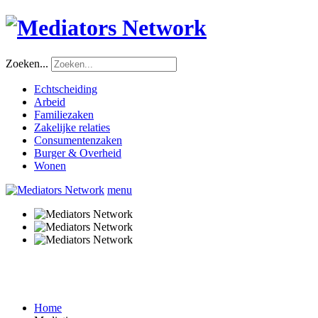
Zoeken...
Echtscheiding
Arbeid
Familiezaken
Zakelijke relaties
Consumentenzaken
Burger & Overheid
Wonen
menu
Home