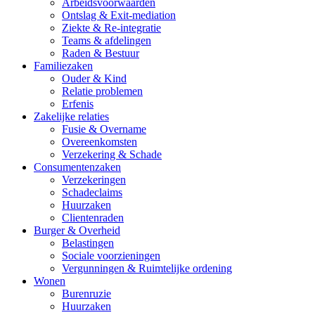
Arbeidsvoorwaarden
Ontslag & Exit-mediation
Ziekte & Re-integratie
Teams & afdelingen
Raden & Bestuur
Familiezaken
Ouder & Kind
Relatie problemen
Erfenis
Zakelijke relaties
Fusie & Overname
Overeenkomsten
Verzekering & Schade
Consumentenzaken
Verzekeringen
Schadeclaims
Huurzaken
Clientenraden
Burger & Overheid
Belastingen
Sociale voorzieningen
Vergunningen & Ruimtelijke ordening
Wonen
Burenruzie
Huurzaken