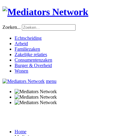
Zoeken...
Echtscheiding
Arbeid
Familiezaken
Zakelijke relaties
Consumentenzaken
Burger & Overheid
Wonen
menu
Home