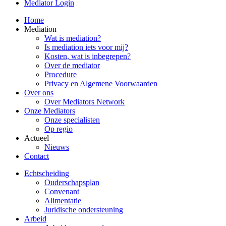
Mediator Login
Home
Mediation
Wat is mediation?
Is mediation iets voor mij?
Kosten, wat is inbegrepen?
Over de mediator
Procedure
Privacy en Algemene Voorwaarden
Over ons
Over Mediators Network
Onze Mediators
Onze specialisten
Op regio
Actueel
Nieuws
Contact
Echtscheiding
Ouderschapsplan
Convenant
Alimentatie
Juridische ondersteuning
Arbeid